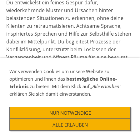
Du entwickelst ein feines Gespür dafür,
wiederkehrende Muster und Ursachen hinter
belastenden Situationen zu erkennen, ohne deine
Klienten zu retraumatisieren. Achtsame Sprache,
inspiriertes Sprechen und Hilfe zur Selbsthilfe stehen
dabei im Mittelpunkt. Du begleitest Prozesse der
Konfliktlösung, unterstützt beim Loslassen der
Vergangenheit und öffnest Räume für eine bewusst
gestaltete, positive Zukunft.
Wir verwenden Cookies um unsere Website zu
Zudem erhältst du Einblicke in Reinkarnation und
optimieren und Ihnen das
bestmögliche Online-
karmische Zusammenhänge. Du lernst, wie
Erlebnis
zu bieten. Mit dem Klick auf
„Alle erlauben“
unbestimmte Ängste ihre Wurzeln in früheren
erklären Sie sich damit einverstanden.
Erfahrungen haben können und wie eine sanfte Form
der Rückführung helfen kann, diese Anker zu lösen –
NUR NOTWENDIGE
immer mit dem Fokus auf das Leben im Hier und Jetzt.
So wirst du zu einem Medialen Coach, der intuitiv
ALLE ERLAUBEN
wahrnimmt, achtsam begleitet und nachhaltige
Veränderung aus einer tiefen inneren Klarheit heraus